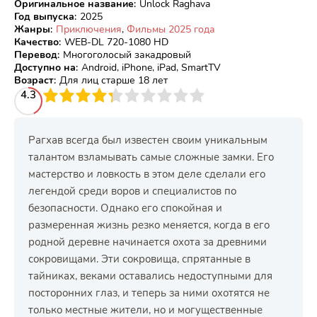
Оригинальное название
:
Unlock Raghava
Год выпуска
:
2025
Жанры
:
Приключения
,
Фильмы 2025 года
Качество
:
WEB-DL 720-1080 HD
Перевод
:
Многоголосый закадровый
Доступно на
:
Android, iPhone, iPad, SmartTV
Возраст
:
Для лиц старше 18 лет
3
4.3
4
5
6
7
8
9
10
Рагхав всегда был известен своим уникальным
талантом взламывать самые сложные замки. Его
мастерство и ловкость в этом деле сделали его
легендой среди воров и специалистов по
безопасности. Однако его спокойная и
размеренная жизнь резко меняется, когда в его
родной деревне начинается охота за древними
сокровищами. Эти сокровища, спрятанные в
тайниках, веками оставались недоступными для
посторонних глаз, и теперь за ними охотятся не
только местные жители, но и могущественные