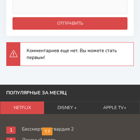
ОТПРАВИТЬ
Комментариев еще нет. Вы можете стать
первым!
ПОПУЛЯРНЫЕ ЗА МЕСЯЦ
NETFLIX
DISNEY +
APPLE TV+
Бессмертная гвардия 2
5.9
Лакомый кусок