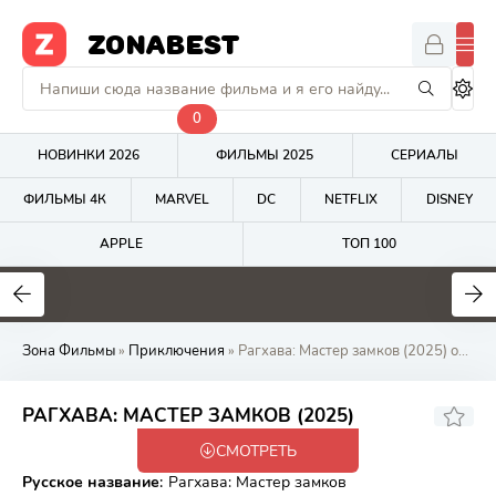
ZONABEST
0
НОВИНКИ 2026
ФИЛЬМЫ 2025
СЕРИАЛЫ
ФИЛЬМЫ 4К
MARVEL
DC
NETFLIX
DISNEY
APPLE
ТОП 100
7.6
6.7
4
Зона Фильмы
»
Приключения
» Рагхава: Мастер замков (2025) онлайн на Zona Фильмов
РАГХАВА: МАСТЕР ЗАМКОВ (2025)
СМОТРЕТЬ
WEB-DL
Русское название
:
Рагхава: Мастер замков