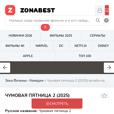
ZONABEST
0
НОВИНКИ 2026
ФИЛЬМЫ 2025
СЕРИАЛЫ
ФИЛЬМЫ 4К
MARVEL
DC
NETFLIX
DISNEY
APPLE
ТОП 100
5.7
4.8
7.5
Зона Фильмы
»
Комедии
» Чумовая пятница 2 (2025) онлайн на Zona Фильмов
ЧУМОВАЯ ПЯТНИЦА 2 (2025)
СМОТРЕТЬ
TS
Русское название
:
Чумовая пятница 2