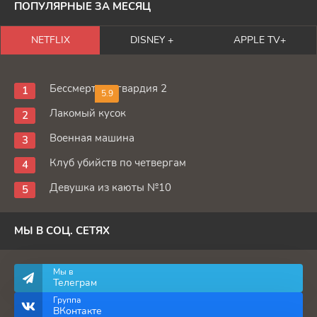
ПОПУЛЯРНЫЕ ЗА МЕСЯЦ
NETFLIX
DISNEY +
APPLE TV+
Бессмертная гвардия 2
5.9
Лакомый кусок
Военная машина
Клуб убийств по четвергам
Девушка из каюты №10
МЫ В СОЦ. СЕТЯХ
Мы в
Телеграм
Группа
ВКонтакте