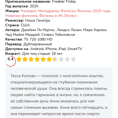
Оригинальное название
:
Freakier Friday
Год выпуска
:
2025
Жанры
:
Комедии
,
Мелодрамы
,
Фэнтези
,
Фильмы 2025 года
,
Новинки фильмов
,
Фильмы в 4К
,
Disney+
Режиссер
:
Ниша Ганатра
Страна
:
США
Актеры
:
Джейми Ли Кёртис, Линдси Лохан, Марк Хэрмон,
Чад Майкл Мюррэй, Стивен Тоболовски
Качество
:
TS 720-1080 HD
Перевод
:
Дублированный
Доступно на
:
Android, iPhone, iPad, SmartTV
Возраст
:
Для лиц старше 18 лет
3
6.4
4
5
6
7
8
9
10
Тесса Колман — психолог с многолетним опытом,
специализирующаяся на глубоком понимании
человеческой души. Она всегда стремилась помочь
людям найти гармонию в жизни, но, к сожалению,
её собственная дочь Анна оказалась для неё
самым сложным вызовом. Анне всего пятнадцать, и
она переживает непростое время после смерти