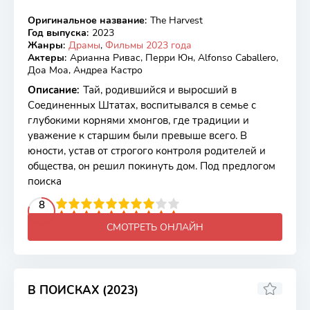
Оригинальное название
:
The Harvest
WEB-DL
Год выпуска
:
2023
Жанры
:
Драмы
,
Фильмы 2023 года
Актеры
:
Арианна Ривас, Перри Юн, Alfonso Caballero,
Доа Моа, Андреа Кастро
Описание
:
Тай, родившийся и выросший в
Соединенных Штатах, воспитывался в семье с
глубокими корнями хмонгов, где традиции и
уважение к старшим были превыше всего. В
юности, устав от строгого контроля родителей и
общества, он решил покинуть дом. Под предлогом
поиска
2
3
4
5
8
6
7
8
9
10
СМОТРЕТЬ ОНЛАЙН
В ПОИСКАХ (2023)
6.1