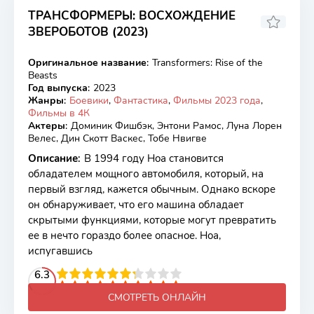
ТРАНСФОРМЕРЫ: ВОСХОЖДЕНИЕ
ЗВЕРОБОТОВ (2023)
5.49
6
Оригинальное название
:
Transformers: Rise of the
BDRip, WEB-DL
Beasts
Год выпуска
:
2023
Жанры
:
Боевики
,
Фантастика
,
Фильмы 2023 года
,
Фильмы в 4К
Актеры
:
Доминик Фишбэк, Энтони Рамос, Луна Лорен
Велес, Дин Скотт Васкес, Тобе Нвигве
Описание
:
В 1994 году Ноа становится
обладателем мощного автомобиля, который, на
первый взгляд, кажется обычным. Однако вскоре
он обнаруживает, что его машина обладает
скрытыми функциями, которые могут превратить
ее в нечто гораздо более опасное. Ноа,
испугавшись
2
3
4
6.3
5
6
7
8
9
10
СМОТРЕТЬ ОНЛАЙН