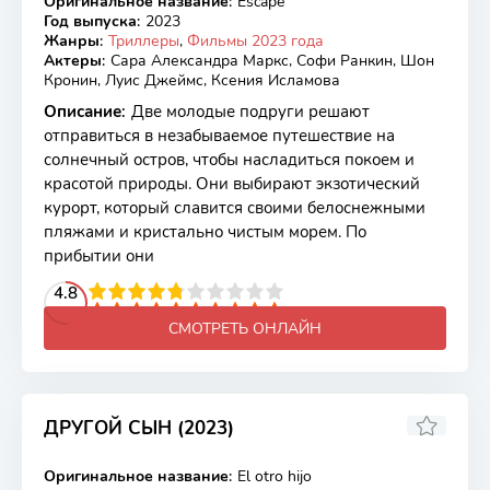
Оригинальное название
:
Escape
BDRip
Год выпуска
:
2023
Жанры
:
Триллеры
,
Фильмы 2023 года
Актеры
:
Сара Александра Маркс, Софи Ранкин, Шон
Кронин, Луис Джеймс, Ксения Исламова
Описание
:
Две молодые подруги решают
отправиться в незабываемое путешествие на
солнечный остров, чтобы насладиться покоем и
красотой природы. Они выбирают экзотический
курорт, который славится своими белоснежными
пляжами и кристально чистым морем. По
прибытии они
2
3
4
4.8
5
6
7
8
9
10
СМОТРЕТЬ ОНЛАЙН
ДРУГОЙ СЫН (2023)
6.5
Оригинальное название
:
El otro hijo
WEB-DL