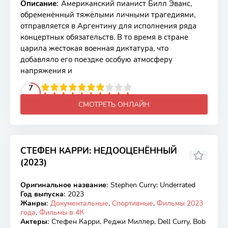
Описание
:
Американский пианист Билл Эванс,
обременённый тяжёлыми личными трагедиями,
отправляется в Аргентину для исполнения ряда
концертных обязательств. В то время в стране
царила жестокая военная диктатура, что
добавляло его поездке особую атмосферу
напряжения и
2
3
4
5
7
6
7
8
9
10
СМОТРЕТЬ ОНЛАЙН
СТЕФЕН КАРРИ: НЕДООЦЕНЁННЫЙ
(2023)
7.88
7.3
Оригинальное название
:
Stephen Curry: Underrated
WEB-DL
Год выпуска
:
2023
Жанры
:
Документальные
,
Спортивные
,
Фильмы 2023
года
,
Фильмы в 4К
Актеры
:
Стефен Карри, Реджи Миллер, Dell Curry, Bob