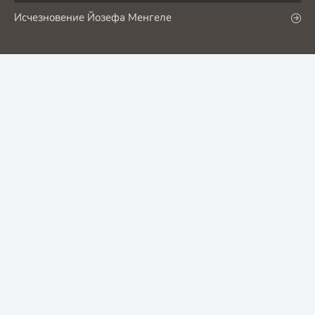
Исчезновение Йозефа Менгеле