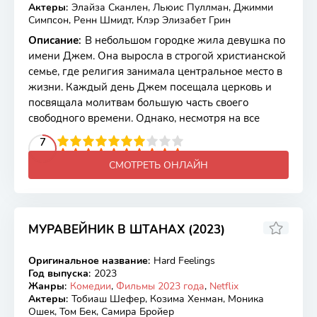
Актеры
:
Элайза Сканлен, Льюис Пуллман, Джимми
Симпсон, Ренн Шмидт, Клэр Элизабет Грин
Описание
:
В небольшом городке жила девушка по
имени Джем. Она выросла в строгой христианской
семье, где религия занимала центральное место в
жизни. Каждый день Джем посещала церковь и
посвящала молитвам большую часть своего
свободного времени. Однако, несмотря на все
2
3
4
5
7
6
7
8
9
10
СМОТРЕТЬ ОНЛАЙН
МУРАВЕЙНИК В ШТАНАХ (2023)
5.19
4.8
Оригинальное название
:
Hard Feelings
WEB-DL
Год выпуска
:
2023
Жанры
:
Комедии
,
Фильмы 2023 года
,
Netflix
Актеры
:
Тобиаш Шефер, Козима Хенман, Моника
Ошек, Том Бек, Самира Бройер