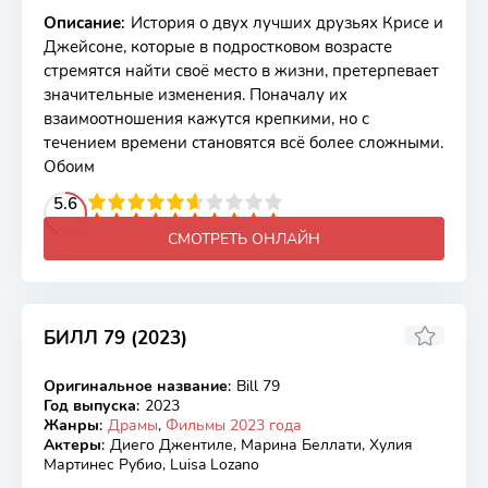
Описание
:
История о двух лучших друзьях Крисе и
Джейсоне, которые в подростковом возрасте
стремятся найти своё место в жизни, претерпевает
значительные изменения. Поначалу их
взаимоотношения кажутся крепкими, но с
течением времени становятся всё более сложными.
Обоим
2
3
4
5.6
5
6
7
8
9
10
СМОТРЕТЬ ОНЛАЙН
БИЛЛ 79 (2023)
7.5
Оригинальное название
:
Bill 79
WEB-DL
Год выпуска
:
2023
Жанры
:
Драмы
,
Фильмы 2023 года
Актеры
:
Диего Джентиле, Марина Беллати, Хулия
Мартинес Рубио, Luisa Lozano