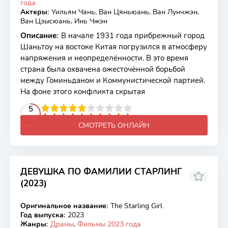
года
Актеры
:
Уильям Чань, Ван Цяньюань, Ван Лунчжэн,
Ван Цзысюань, Инь Чжэн
Описание
:
В начале 1931 года прибрежный город
Шаньтоу на востоке Китая погрузился в атмосферу
напряжения и неопределённости. В это время
страна была охвачена ожесточённой борьбой
между Гоминьданом и Коммунистической партией.
На фоне этого конфликта скрытая
2
3
4
5
5
6
7
8
9
10
СМОТРЕТЬ ОНЛАЙН
ДЕВУШКА ПО ФАМИЛИИ СТАРЛИНГ
(2023)
6.53
6.7
Оригинальное название
:
The Starling Girl
WEB-DL
Год выпуска
:
2023
Жанры
:
Драмы
,
Фильмы 2023 года