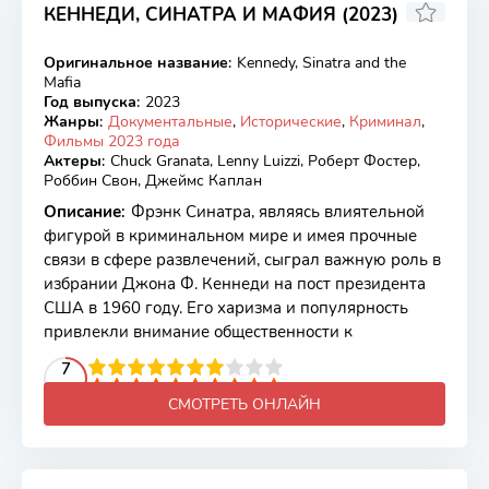
КЕННЕДИ, СИНАТРА И МАФИЯ (2023)
6.8
Оригинальное название
:
Kennedy, Sinatra and the
WEB-DL
Mafia
Год выпуска
:
2023
Жанры
:
Документальные
,
Исторические
,
Криминал
,
Фильмы 2023 года
Актеры
:
Chuck Granata, Lenny Luizzi, Роберт Фостер,
Роббин Свон, Джеймс Каплан
Описание
:
Фрэнк Синатра, являясь влиятельной
фигурой в криминальном мире и имея прочные
связи в сфере развлечений, сыграл важную роль в
избрании Джона Ф. Кеннеди на пост президента
США в 1960 году. Его харизма и популярность
привлекли внимание общественности к
2
3
4
5
7
6
7
8
9
10
СМОТРЕТЬ ОНЛАЙН