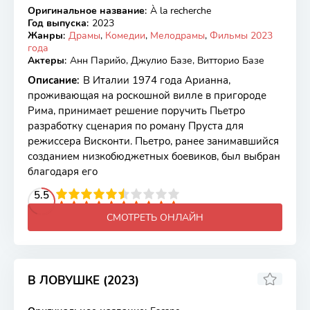
Оригинальное название
:
À la recherche
WEB-DL
Год выпуска
:
2023
Жанры
:
Драмы
,
Комедии
,
Мелодрамы
,
Фильмы 2023
года
Актеры
:
Анн Парийо, Джулио Базе, Витторио Базе
Описание
:
В Италии 1974 года Арианна,
проживающая на роскошной вилле в пригороде
Рима, принимает решение поручить Пьетро
разработку сценария по роману Пруста для
режиссера Висконти. Пьетро, ранее занимавшийся
созданием низкобюджетных боевиков, был выбран
благодаря его
2
3
4
5.5
5
6
7
8
9
10
СМОТРЕТЬ ОНЛАЙН
В ЛОВУШКЕ (2023)
6.04
5.2