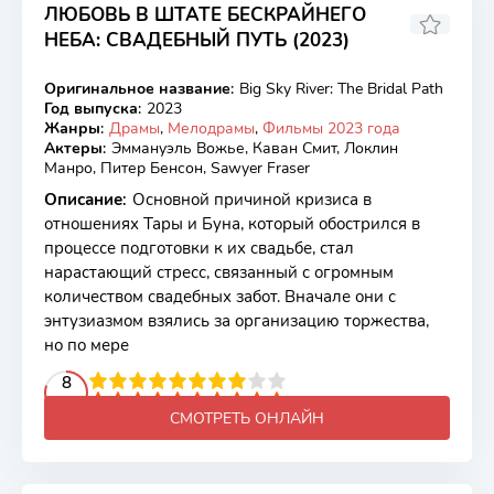
ЛЮБОВЬ В ШТАТЕ БЕСКРАЙНЕГО
НЕБА: СВАДЕБНЫЙ ПУТЬ (2023)
6.7
Оригинальное название
:
Big Sky River: The Bridal Path
WEB-DL
Год выпуска
:
2023
Жанры
:
Драмы
,
Мелодрамы
,
Фильмы 2023 года
Актеры
:
Эммануэль Вожье, Каван Смит, Локлин
Манро, Питер Бенсон, Sawyer Fraser
Описание
:
Основной причиной кризиса в
отношениях Тары и Буна, который обострился в
процессе подготовки к их свадьбе, стал
нарастающий стресс, связанный с огромным
количеством свадебных забот. Вначале они с
энтузиазмом взялись за организацию торжества,
но по мере
2
3
4
5
8
6
7
8
9
10
СМОТРЕТЬ ОНЛАЙН