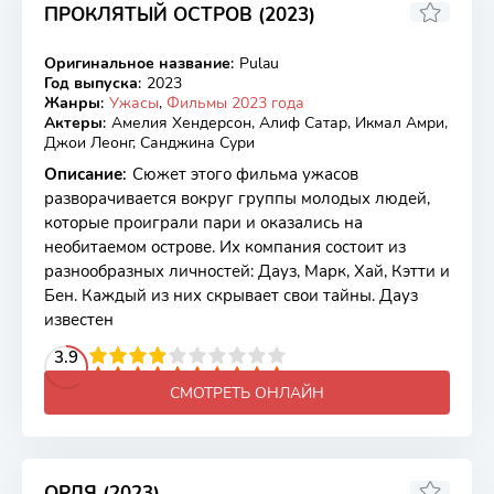
ПРОКЛЯТЫЙ ОСТРОВ (2023)
5.94
4.5
Оригинальное название
:
Pulau
WEB-DL
Год выпуска
:
2023
Жанры
:
Ужасы
,
Фильмы 2023 года
Актеры
:
Амелия Хендерсон, Алиф Сатар, Икмал Амри,
Джои Леонг, Санджина Сури
Описание
:
Сюжет этого фильма ужасов
разворачивается вокруг группы молодых людей,
которые проиграли пари и оказались на
необитаемом острове. Их компания состоит из
разнообразных личностей: Дауз, Марк, Хай, Кэтти и
Бен. Каждый из них скрывает свои тайны. Дауз
известен
2
3
4
3.9
5
6
7
8
9
10
СМОТРЕТЬ ОНЛАЙН
ОРЛЯ (2023)