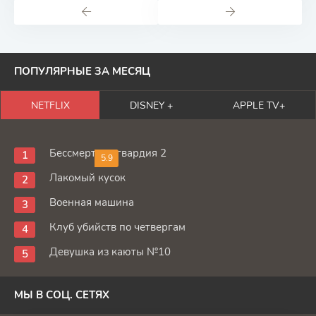
ПОПУЛЯРНЫЕ ЗА МЕСЯЦ
NETFLIX
DISNEY +
APPLE TV+
Бессмертная гвардия 2
5.9
Лакомый кусок
Военная машина
Клуб убийств по четвергам
Девушка из каюты №10
МЫ В СОЦ. СЕТЯХ