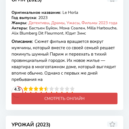
4.9
Оригинальное название
:
Le Horla
WEB-DL
Год выпуска
:
2023
Жанры
:
Детективы
,
Драмы
,
Ужасы
,
Фильмы 2023 года
Актеры
:
Бастьен Буйон, Мона Соален, Milla Harbouche,
Alix Blumberg Dit Fleurmont, Юдит Зинс
Описание
:
Сюжет фильма вращается вокруг
мужчины, который вместе со своей семьей решает
покинуть шумный Париж и переехать в тихий
провинциальный городок. Их новое жилье —
квартира в многоэтажном доме, который выглядит
вполне обычно. Однако с первых же дней
пребывания на
2
3
4
4.5
5
6
7
8
9
10
СМОТРЕТЬ ОНЛАЙН
УРОЖАЙ (2023)
7.2