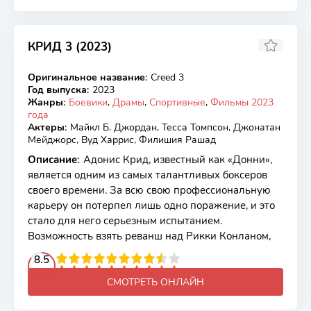
КРИД 3 (2023)
6.31
6.7
Оригинальное название
:
Creed 3
BDRip
Год выпуска
:
2023
Жанры
:
Боевики
,
Драмы
,
Спортивные
,
Фильмы 2023
года
Актеры
:
Майкл Б. Джордан, Тесса Томпсон, Джонатан
Мейджорс, Вуд Харрис, Филишия Рашад
Описание
:
Адонис Крид, известный как «Донни»,
является одним из самых талантливых боксеров
своего времени. За всю свою профессиональную
карьеру он потерпел лишь одно поражение, и это
стало для него серьезным испытанием.
Возможность взять реванш над Рикки Конланом,
2
3
4
8.5
5
6
7
8
9
10
СМОТРЕТЬ ОНЛАЙН