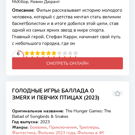
McKillop, Кевин Дюрант
Описание
:
Фильм рассказывает историю молодого
человека, который с детства мечтал стать великим
баскетболистом и в итоге добился этой цели, став
одной из самых ярких звезд в мире спорта.
Главный герой, Стефан Карри, начинает свой путь
с небольшого городка, где он
2
3
4
5
6
6
7
8
9
10
СМОТРЕТЬ ОНЛАЙН
ГОЛОДНЫЕ ИГРЫ: БАЛЛАДА О
ЗМЕЯХ И ПЕВЧИХ ПТИЦАХ (2023)
7.29
6.6
Оригинальное название
:
The Hunger Games: The
BDRip
Ballad of Songbirds & Snakes
Год выпуска
:
2023
Жанры
:
Боевики
,
Приключения
,
Триллеры
,
Фантастика
,
Фильмы 2023 года
,
Фильмы в 4К