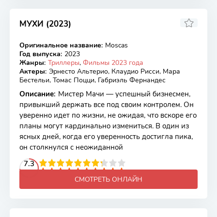
МУХИ (2023)
6.4
Оригинальное название
:
Moscas
WEB-DL
Год выпуска
:
2023
Жанры
:
Триллеры
,
Фильмы 2023 года
Актеры
:
Эрнесто Альтерио, Клаудио Рисси, Мара
Бестельи, Томас Поцци, Габриэль Фернандес
Описание
:
Мистер Мачи — успешный бизнесмен,
привыкший держать все под своим контролем. Он
уверенно идет по жизни, не ожидая, что вскоре его
планы могут кардинально измениться. В один из
ясных дней, когда его уверенность достигла пика,
он столкнулся с неожиданной
2
3
4
7.3
5
6
7
8
9
10
СМОТРЕТЬ ОНЛАЙН