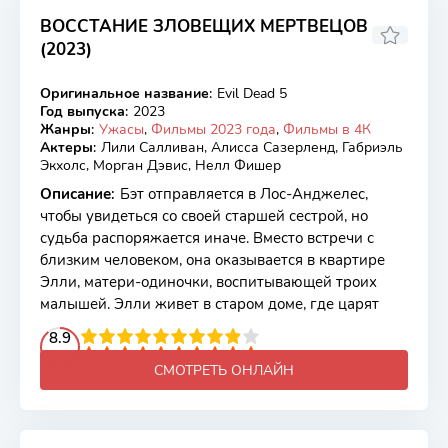
ВОССТАНИЕ ЗЛОВЕЩИХ МЕРТВЕЦОВ
(2023)
6.45
6.5
Оригинальное название
:
Evil Dead 5
BDRip
Год выпуска
:
2023
Жанры
:
Ужасы
,
Фильмы 2023 года
,
Фильмы в 4К
Актеры
:
Лили Салливан, Алисса Сазерленд, Габриэль
Экхолс, Морган Дэвис, Нелл Фишер
Описание
:
Бэт отправляется в Лос-Анджелес,
чтобы увидеться со своей старшей сестрой, но
судьба распоряжается иначе. Вместо встречи с
близким человеком, она оказывается в квартире
Элли, матери-одиночки, воспитывающей троих
малышей. Элли живет в старом доме, где царят
2
3
4
8.9
5
6
7
8
9
10
СМОТРЕТЬ ОНЛАЙН