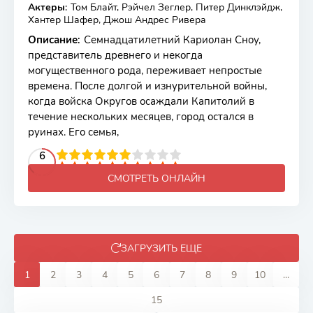
Актеры
:
Том Блайт, Рэйчел Зеглер, Питер Динклэйдж,
Хантер Шафер, Джош Андрес Ривера
Описание
:
Семнадцатилетний Кариолан Сноу,
представитель древнего и некогда
могущественного рода, переживает непростые
времена. После долгой и изнурительной войны,
когда войска Округов осаждали Капитолий в
течение нескольких месяцев, город остался в
руинах. Его семья,
2
3
4
5
6
6
7
8
9
10
СМОТРЕТЬ ОНЛАЙН
ЗАГРУЗИТЬ ЕЩЕ
1
2
3
4
5
6
7
8
9
10
...
15