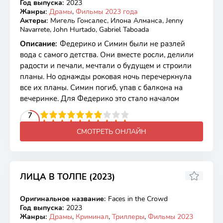
Год выпуска
:
2023
Жанры
:
Драмы
,
Фильмы 2023 года
Актеры
:
Мигель Гонсалес, Илона Алманса, Jenny
Navarrete, John Hurtado, Gabriel Taboada
Описание
:
Федерико и Симин были не разлей
вода с самого детства. Они вместе росли, делили
радости и печали, мечтали о будущем и строили
планы. Но однажды роковая ночь перечеркнула
все их планы. Симин погиб, упав с балкона на
вечеринке. Для Федерико это стало началом
2
3
4
5
7
6
7
8
9
10
СМОТРЕТЬ ОНЛАЙН
ЛИЦА В ТОЛПЕ (2023)
6.3
Оригинальное название
:
Faces in the Crowd
WEB-DL
Год выпуска
:
2023
Жанры
:
Драмы
,
Криминал
,
Триллеры
,
Фильмы 2023