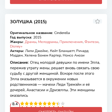
ЗОЛУШКА (2015)
7.1
6.9
Оригинальное название
:
Cinderella
BDRip
Год выпуска
:
2015
Жанры
:
Драмы
,
Мелодрамы
,
Приключения
,
Фэнтези
,
Disney+
Актеры
:
Лили Джеймс, Кейт Бланшетт, Ричард
Мэдден, Хелена Бонем Картер, Нонсо Анози
Описание
:
Отец молодой девушки по имени Элла,
пережив утрату жены, решает вновь связать свою
судьбу с другой женщиной. Вскоре после этого
Элла оказывается в окружении новых
родственников — мачехи Леди Тремэйн и её
дочерей, Анастасии и Дризеллы. Эти женщины
оказались
2
3
4
8.4
5
6
7
8
9
10