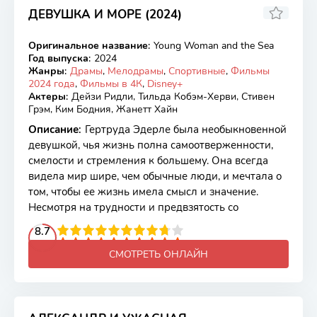
ДЕВУШКА И МОРЕ (2024)
7.82
7.5
Оригинальное название
:
Young Woman and the Sea
WEB-DL
Год выпуска
:
2024
Жанры
:
Драмы
,
Мелодрамы
,
Спортивные
,
Фильмы
2024 года
,
Фильмы в 4К
,
Disney+
Актеры
:
Дейзи Ридли, Тильда Кобэм-Херви, Стивен
Грэм, Ким Бодния, Жанетт Хайн
Описание
:
Гертруда Эдерле была необыкновенной
девушкой, чья жизнь полна самоотверженности,
смелости и стремления к большему. Она всегда
видела мир шире, чем обычные люди, и мечтала о
том, чтобы ее жизнь имела смысл и значение.
Несмотря на трудности и предвзятость со
2
3
4
8.7
5
6
7
8
9
10
СМОТРЕТЬ ОНЛАЙН