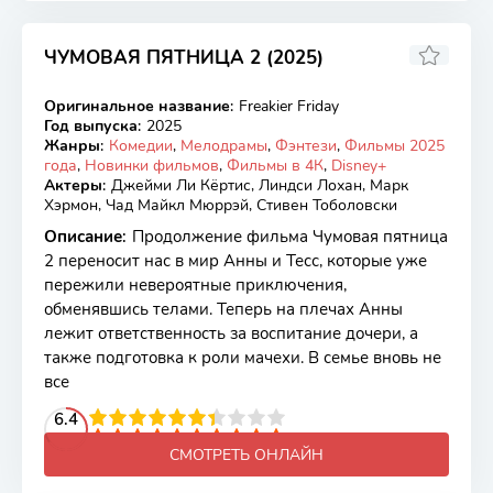
ЧУМОВАЯ ПЯТНИЦА 2 (2025)
Оригинальное название
:
Freakier Friday
TS
Год выпуска
:
2025
Жанры
:
Комедии
,
Мелодрамы
,
Фэнтези
,
Фильмы 2025
года
,
Новинки фильмов
,
Фильмы в 4К
,
Disney+
Актеры
:
Джейми Ли Кёртис, Линдси Лохан, Марк
Хэрмон, Чад Майкл Мюррэй, Стивен Тоболовски
Описание
:
Продолжение фильма Чумовая пятница
2 переносит нас в мир Анны и Тесс, которые уже
пережили невероятные приключения,
обменявшись телами. Теперь на плечах Анны
лежит ответственность за воспитание дочери, а
также подготовка к роли мачехи. В семье вновь не
все
2
3
4
6.4
5
6
7
8
9
10
СМОТРЕТЬ ОНЛАЙН