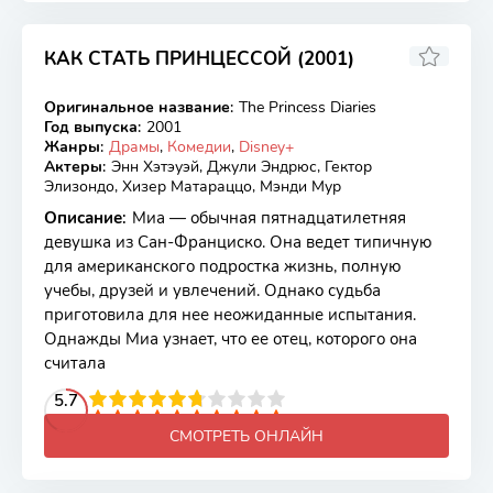
КАК СТАТЬ ПРИНЦЕССОЙ (2001)
7.13
6.4
Оригинальное название
:
The Princess Diaries
WEB-DL
Год выпуска
:
2001
Жанры
:
Драмы
,
Комедии
,
Disney+
Актеры
:
Энн Хэтэуэй, Джули Эндрюс, Гектор
Элизондо, Хизер Матараццо, Мэнди Мур
Описание
:
Миа — обычная пятнадцатилетняя
девушка из Сан-Франциско. Она ведет типичную
для американского подростка жизнь, полную
учебы, друзей и увлечений. Однако судьба
приготовила для нее неожиданные испытания.
Однажды Миа узнает, что ее отец, которого она
считала
2
3
4
5.7
5
6
7
8
9
10
СМОТРЕТЬ ОНЛАЙН