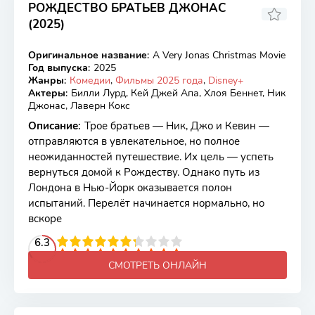
РОЖДЕСТВО БРАТЬЕВ ДЖОНАС
(2025)
Оригинальное название
:
A Very Jonas Christmas Movie
WEB-DL
Год выпуска
:
2025
Жанры
:
Комедии
,
Фильмы 2025 года
,
Disney+
Актеры
:
Билли Лурд, Кей Джей Апа, Хлоя Беннет, Ник
Джонас, Лаверн Кокс
Описание
:
Трое братьев — Ник, Джо и Кевин —
отправляются в увлекательное, но полное
неожиданностей путешествие. Их цель — успеть
вернуться домой к Рождеству. Однако путь из
Лондона в Нью-Йорк оказывается полон
испытаний. Перелёт начинается нормально, но
вскоре
2
3
4
6.3
5
6
7
8
9
10
СМОТРЕТЬ ОНЛАЙН