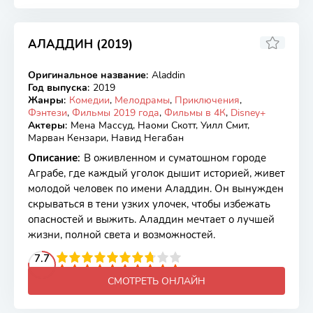
АЛАДДИН (2019)
7.30
6.9
Оригинальное название
:
Aladdin
BDRip
Год выпуска
:
2019
Жанры
:
Комедии
,
Мелодрамы
,
Приключения
,
Фэнтези
,
Фильмы 2019 года
,
Фильмы в 4К
,
Disney+
Актеры
:
Мена Массуд, Наоми Скотт, Уилл Смит,
Марван Кензари, Навид Негабан
Описание
:
В оживленном и суматошном городе
Аграбе, где каждый уголок дышит историей, живет
молодой человек по имени Аладдин. Он вынужден
скрываться в тени узких улочек, чтобы избежать
опасностей и выжить. Аладдин мечтает о лучшей
жизни, полной света и возможностей.
2
3
4
7.7
5
6
7
8
9
10
СМОТРЕТЬ ОНЛАЙН