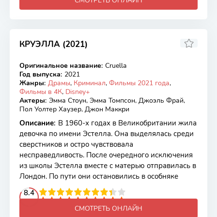
СМОТРЕТЬ ОНЛАЙН
КРУЭЛЛА (2021)
7.58
7.3
Оригинальное название
:
Cruella
BDRip
Год выпуска
:
2021
Жанры
:
Драмы
,
Криминал
,
Фильмы 2021 года
,
Фильмы в 4К
,
Disney+
Актеры
:
Эмма Стоун, Эмма Томпсон, Джоэль Фрай,
Пол Уолтер Хаузер, Джон Маккри
Описание
:
В 1960-х годах в Великобритании жила
девочка по имени Эстелла. Она выделялась среди
сверстников и остро чувствовала
несправедливость. После очередного исключения
из школы Эстелла вместе с матерью отправилась в
Лондон. По пути они остановились в особняке
2
3
4
8.4
5
6
7
8
9
10
СМОТРЕТЬ ОНЛАЙН