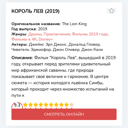
КОРОЛЬ ЛЕВ (2019)
7.2
6.8
Оригинальное название
:
The Lion King
BDRip
Год выпуска
:
2019
Жанры
:
Драмы
,
Приключения
,
Фильмы 2019 года
,
Фильмы в 4К
,
Disney+
Актеры
:
Джеймс Эрл Джонс, Дональд Гловер,
Чиветель Эджиофор, Джон Оливер, Джон Кани
Описание
:
Фильм "Король Лев", вышедший в 2019
году, открывает перед зрителями удивительный
мир африканской саванны, где природа
показывает своё величие и гармонию. В центре
сюжета — история молодого львёнка Симбы,
который проходит через множество испытаний на
пути к
2
3
4
9.3
5
6
7
8
9
10
СМОТРЕТЬ ОНЛАЙН