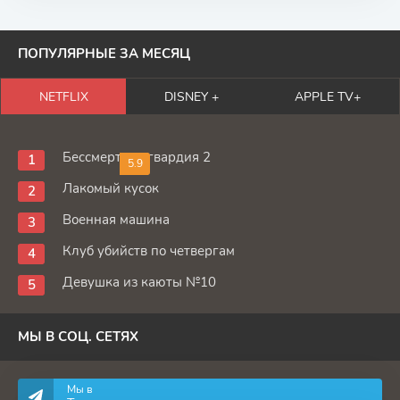
ПОПУЛЯРНЫЕ ЗА МЕСЯЦ
NETFLIX
DISNEY +
APPLE TV+
Бессмертная гвардия 2
5.9
Лакомый кусок
Военная машина
Клуб убийств по четвергам
Девушка из каюты №10
МЫ В СОЦ. СЕТЯХ
Мы в