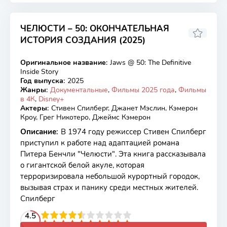
ЧЕЛЮСТИ – 50: ОКОНЧАТЕЛЬНАЯ
ИСТОРИЯ СОЗДАНИЯ (2025)
Оригинальное название
:
Jaws @ 50: The Definitive
WEB-DL
Inside Story
Год выпуска
:
2025
Жанры
:
Документальные
,
Фильмы 2025 года
,
Фильмы
в 4К
,
Disney+
Актеры
:
Стивен Спилберг, Джанет Мэслин, Кэмерон
Кроу, Грег Никотеро, Джеймс Кэмерон
Описание
:
В 1974 году режиссер Стивен Спилберг
приступил к работе над адаптацией романа
Питера Бенчли "Челюсти". Эта книга рассказывала
о гигантской белой акуле, которая
терроризировала небольшой курортный городок,
вызывая страх и панику среди местных жителей.
Спилберг
2
3
4
4.5
5
6
7
8
9
10