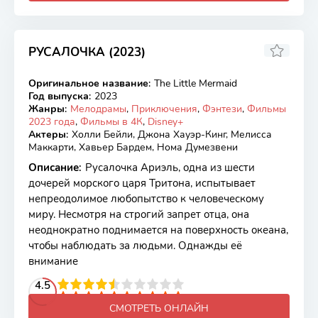
РУСАЛОЧКА (2023)
5.57
7.2
Оригинальное название
:
The Little Mermaid
WEB-DL
Год выпуска
:
2023
Жанры
:
Мелодрамы
,
Приключения
,
Фэнтези
,
Фильмы
2023 года
,
Фильмы в 4К
,
Disney+
Актеры
:
Холли Бейли, Джона Хауэр-Кинг, Мелисса
Маккарти, Хавьер Бардем, Нома Думезвени
Описание
:
Русалочка Ариэль, одна из шести
дочерей морского царя Тритона, испытывает
непреодолимое любопытство к человеческому
миру. Несмотря на строгий запрет отца, она
неоднократно поднимается на поверхность океана,
чтобы наблюдать за людьми. Однажды её
внимание
2
3
4
4.5
5
6
7
8
9
10
СМОТРЕТЬ ОНЛАЙН