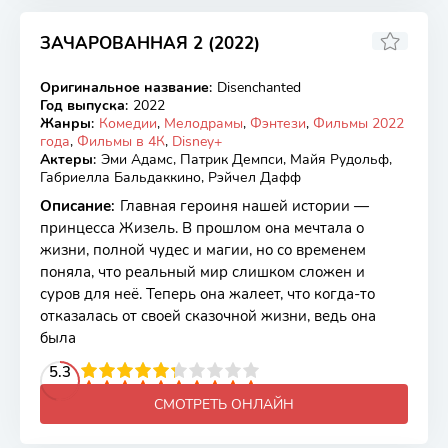
ЗАЧАРОВАННАЯ 2 (2022)
5.74
5.6
Оригинальное название
:
Disenchanted
WEB-DL
Год выпуска
:
2022
Жанры
:
Комедии
,
Мелодрамы
,
Фэнтези
,
Фильмы 2022
года
,
Фильмы в 4К
,
Disney+
Актеры
:
Эми Адамс, Патрик Демпси, Майя Рудольф,
Габриелла Бальдаккино, Рэйчел Дафф
Описание
:
Главная героиня нашей истории —
принцесса Жизель. В прошлом она мечтала о
жизни, полной чудес и магии, но со временем
поняла, что реальный мир слишком сложен и
суров для неё. Теперь она жалеет, что когда-то
отказалась от своей сказочной жизни, ведь она
была
2
3
4
5.3
5
6
7
8
9
10
СМОТРЕТЬ ОНЛАЙН