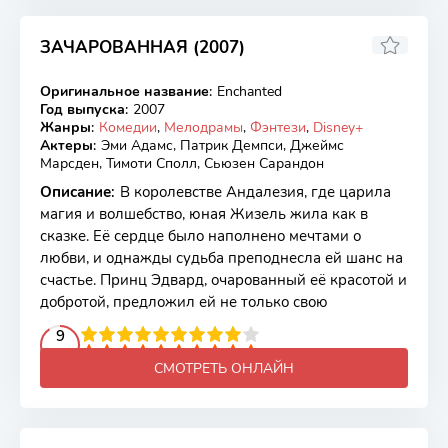
ЗАЧАРОВАННАЯ (2007)
7.03
7.1
Оригинальное название
:
Enchanted
WEB-DLRip
Год выпуска
:
2007
Жанры
:
Комедии
,
Мелодрамы
,
Фэнтези
,
Disney+
Актеры
:
Эми Адамс, Патрик Демпси, Джеймс
Марсден, Тимоти Сполл, Сьюзен Сарандон
Описание
:
В королевстве Андалезия, где царила
магия и волшебство, юная Жизель жила как в
сказке. Её сердце было наполнено мечтами о
любви, и однажды судьба преподнесла ей шанс на
счастье. Принц Эдвард, очарованный её красотой и
добротой, предложил ей не только свою
2
3
4
5
9
6
7
8
9
10
СМОТРЕТЬ ОНЛАЙН