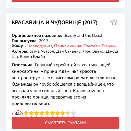
КРАСАВИЦА И ЧУДОВИЩЕ (2017)
6.77
7.1
Оригинальное название
:
Beauty and the Beast
BDRip
Год выпуска
:
2017
Жанры
:
Мелодрамы
,
Приключения
,
Фэнтези
,
Disney+
Актеры
:
Эмма Уотсон, Дэн Стивенс, Люк Эванс, Джош
Гэд, Кевин Клайн
Описание
:
Главный герой этой захватывающей
кинокартины – принц Адам, чья красота
контрастирует с его высокомерием и жестокостью.
Однажды он грубо обошелся с волшебницей, что
вызвало у нее сильный гнев. В отместку она
прокляла принца, превратив его из
привлекательного
2
3
4
8.5
5
6
7
8
9
10
СМОТРЕТЬ ОНЛАЙН