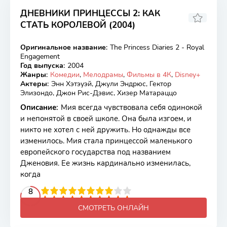
ДНЕВНИКИ ПРИНЦЕССЫ 2: КАК
СТАТЬ КОРОЛЕВОЙ (2004)
6.87
5.9
Оригинальное название
:
The Princess Diaries 2 - Royal
WEB-DL
Engagement
Год выпуска
:
2004
Жанры
:
Комедии
,
Мелодрамы
,
Фильмы в 4К
,
Disney+
Актеры
:
Энн Хэтэуэй, Джули Эндрюс, Гектор
Элизондо, Джон Рис-Дэвис, Хизер Матараццо
Описание
:
Мия всегда чувствовала себя одинокой
и непонятой в своей школе. Она была изгоем, и
никто не хотел с ней дружить. Но однажды все
изменилось. Мия стала принцессой маленького
европейского государства под названием
Дженовия. Ее жизнь кардинально изменилась,
когда
2
3
4
5
8
6
7
8
9
10
СМОТРЕТЬ ОНЛАЙН