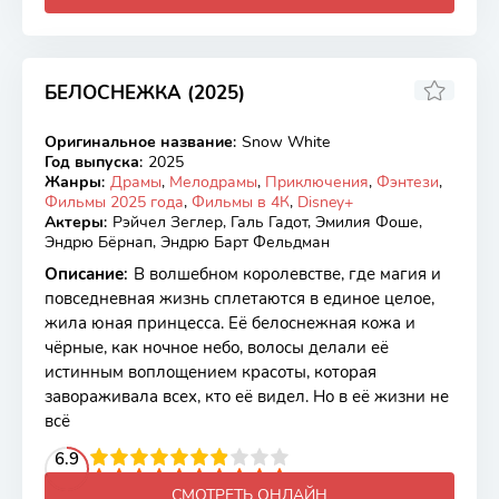
БЕЛОСНЕЖКА (2025)
4.24
2.1
Оригинальное название
:
Snow White
WEB-DL
Год выпуска
:
2025
Жанры
:
Драмы
,
Мелодрамы
,
Приключения
,
Фэнтези
,
Фильмы 2025 года
,
Фильмы в 4К
,
Disney+
Актеры
:
Рэйчел Зеглер, Галь Гадот, Эмилия Фоше,
Эндрю Бёрнап, Эндрю Барт Фельдман
Описание
:
В волшебном королевстве, где магия и
повседневная жизнь сплетаются в единое целое,
жила юная принцесса. Её белоснежная кожа и
чёрные, как ночное небо, волосы делали её
истинным воплощением красоты, которая
завораживала всех, кто её видел. Но в её жизни не
всё
2
3
4
6.9
5
6
7
8
9
10
СМОТРЕТЬ ОНЛАЙН