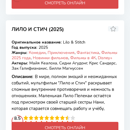
СМОТРЕТЬ ОНЛАЙН
ЛИЛО И СТИЧ (2025)
7.57
6.9
Оригинальное название
:
Lilo & Stitch
WEB-DL, WEBRip
Год выпуска
:
2025
Жанры
:
Комедии
,
Приключения
,
Фантастика
,
Фильмы
2025 года
,
Новинки фильмов
,
Фильмы в 4К
,
Disney+
Актеры
:
Майя Кеалоха, Сидни Агудонг, Крис Сандерс,
Зак Галифианакис, Билли Магнуссен
Описание
:
В мире, полном эмоций и неожиданных
событий, мультфильм "Лило и Стич" раскрывает
сложные внутренние противоречия и нежность в
отношениях. Маленькая Лило Пелекаи остаётся
под присмотром своей старшей сестры Нани,
которая старается совмещать работу и учёбу,
2
3
4
8.5
5
6
7
8
9
10
СМОТРЕТЬ ОНЛАЙН