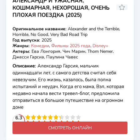
АЛЕКСАНДР И УЖАСНАЯ,
КОШМАРНАЯ, НЕХОРОШАЯ, ОЧЕНЬ
ПЛОХАЯ ПОЕЗДКА (2025)
5
Оригинальное название
:
Alexander and the Terrible,
WEB-DL
Horrible, No Good, Very Bad Road Trip
Год выпуска
:
2025
Жанры
:
Комедии
,
Фильмы 2025 года
,
Disney+
Актеры
:
Ева Лонгория, Чич Марин, Thom Nemer,
Джесси Гарсиа, Паулина Чавес
Описание
:
Александр Гарсия, мальчик
одиннадцати лет, с самого детства считал себя
невезучим. Его жизнь, казалось, была полна
испытаний и неудач. Когда его мама, Вэл, которая
недавно начала вести тревел-блог, предложила
отправиться в большое путешествие на огромном
доме
2
3
4
6.3
5
6
7
8
9
10
СМОТРЕТЬ ОНЛАЙН