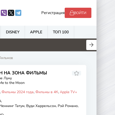
Регистрация
ВОЙТИ
DISNEY
APPLE
ТОП 100
.1
5.3
5.7
6.5
 Фильмов
ЙН НА ЗОНА ФИЛЬМЫ
е Луну
 Me to the Moon
,
Фильмы 2024 года
,
Фильмы в 4К
,
Apple TV+
А
Ченнинг Татум, Вуди Харрельсон, Рэй Романо,