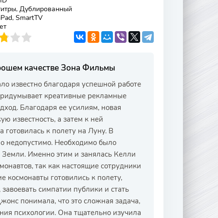
HD
титры, Дублированный
 iPad, SmartTV
ет
орошем качестве Зона Фильмы
ало известно благодаря успешной работе
 придумывает креативные рекламные
дход. Благодаря ее усилиям, новая
ю известность, а затем к ней
 готовилась к полету на Луну. В
о недопустимо. Необходимо было
 Земли. Именно этим и занялась Келли
монавтов, так как настоящие сотрудники
е космонавты готовились к полету,
 завоевать симпатии публики и стать
жонс понимала, что это сложная задача,
ания психологии. Она тщательно изучила