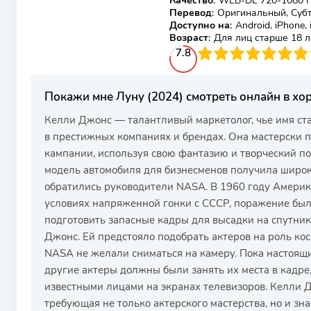
Качество
:
WEB-DL 720-1080 
Перевод
:
Оригинальный, Суб
Доступно на
:
Android, iPhone,
Возраст
:
Для лиц старше 18 л
78
1
2
3
7.8
4
5
6
7
8
9
10
Покажи мне Луну (2024) смотреть онлайн в х
Келли Джонс — талантливый маркетолог, чье имя ст
в престижных компаниях и брендах. Она мастерски
кампании, используя свою фантазию и творческий по
модель автомобиля для бизнесменов получила широку
обратились руководители NASA. В 1960 году Америка
условиях напряженной гонки с СССР, поражение был
подготовить запасные кадры для высадки на спутник
Джонс. Ей предстояло подобрать актеров на роль кос
NASA не желали сниматься на камеру. Пока настоящи
другие актеры должны были занять их места в кадре,
известными лицами на экранах телевизоров. Келли Д
требующая не только актерского мастерства, но и зн