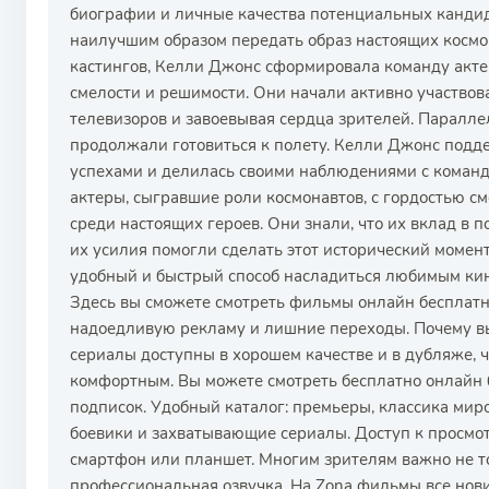
биографии и личные качества потенциальных кандида
наилучшим образом передать образ настоящих космон
кастингов, Келли Джонс сформировала команду акте
смелости и решимости. Они начали активно участвова
телевизоров и завоевывая сердца зрителей. Паралле
продолжали готовиться к полету. Келли Джонс подде
успехами и делилась своими наблюдениями с командо
актеры, сыгравшие роли космонавтов, с гордостью см
среди настоящих героев. Они знали, что их вклад в п
их усилия помогли сделать этот исторический момент
удобный и быстрый способ насладиться любимым кин
Здесь вы сможете смотреть фильмы онлайн бесплатно
надоедливую рекламу и лишние переходы. Почему 
сериалы доступны в хорошем качестве и в дубляже, 
комфортным. Вы можете смотреть бесплатно онлайн 
подписок. Удобный каталог: премьеры, классика мир
боевики и захватывающие сериалы. Доступ к просмот
смартфон или планшет. Многим зрителям важно не то
профессиональная озвучка. На Zona фильмы все нов