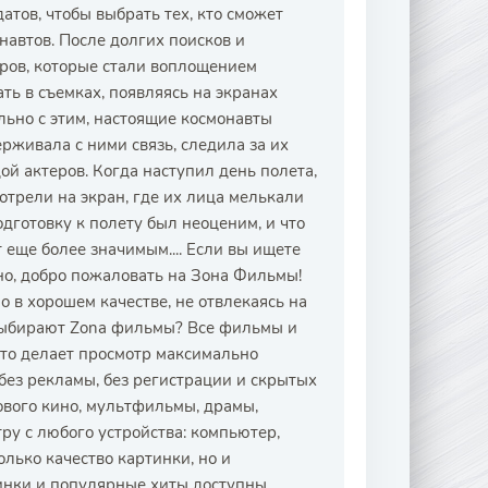
тов, чтобы выбрать тех, кто сможет
автов. После долгих поисков и
ров, которые стали воплощением
ть в съемках, появляясь на экранах
льно с этим, настоящие космонавты
рживала с ними связь, следила за их
й актеров. Когда наступил день полета,
отрели на экран, где их лица мелькали
одготовку к полету был неоценим, и что
 еще более значимым.... Если вы ищете
о, добро пожаловать на Зона Фильмы!
 в хорошем качестве, не отвлекаясь на
выбирают Zona фильмы? Все фильмы и
что делает просмотр максимально
без рекламы, без регистрации и скрытых
ового кино, мультфильмы, драмы,
ру с любого устройства: компьютер,
лько качество картинки, но и
инки и популярные хиты доступны