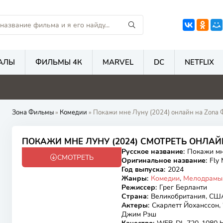
АЛЫ
ФИЛЬМЫ 4К
MARVEL
DC
NETFLIX
4.5
5.6
7
7
Зона Фильмы
»
Комедии
» Покажи мне Луну (2024) онлайн на Zona
6.75
6.6
ПОКАЖИ МНЕ ЛУНУ (2024) СМОТРЕТЬ ОНЛА
Русское название
:
Покажи мн
СМОТРЕТЬ
WEB-DL
Оригинальное название
:
Fly
Год выпуска
:
2024
Жанры
:
Комедии
,
Мелодрамы
Режиссер
:
Грег Берланти
Страна
:
Великобритания, СШ
Актеры
:
Скарлетт Йоханссон, 
Джим Рэш