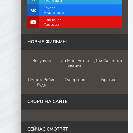
Телеграм
Группа
ВКонтакте
Наш канал
Youtube
НОВЫЕ ФИЛЬМЫ
Везунчик
Ип Ман: Битва
Дни Сакамото
кланов
Смерть Робин
Супергёрл
Братик
Гуда
СКОРО НА САЙТЕ
СЕЙЧАС СМОТРЯТ