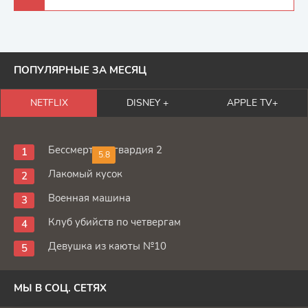
ПОПУЛЯРНЫЕ ЗА МЕСЯЦ
NETFLIX
DISNEY +
APPLE TV+
Бессмертная гвардия 2
5.8
Лакомый кусок
Военная машина
Клуб убийств по четвергам
Девушка из каюты №10
МЫ В СОЦ. СЕТЯХ