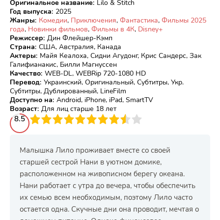
Оригинальное название
:
Lilo & Stitch
Год выпуска
:
2025
Жанры
:
Комедии
,
Приключения
,
Фантастика
,
Фильмы 2025
года
,
Новинки фильмов
,
Фильмы в 4К
,
Disney+
Режиссер
:
Дин Флейшер-Кэмп
Страна
:
США, Австралия, Канада
Актеры
:
Майя Кеалоха, Сидни Агудонг, Крис Сандерс, Зак
Галифианакис, Билли Магнуссен
Качество
:
WEB-DL, WEBRip 720-1080 HD
Перевод
:
Украинский, Оригинальный, Субтитры, Укр.
Субтитры, Дублированный, LineFilm
Доступно на
:
Android, iPhone, iPad, SmartTV
Возраст
:
Для лиц старше 18 лет
3
8.5
4
5
6
7
8
9
10
Малышка Лило проживает вместе со своей
старшей сестрой Нани в уютном домике,
расположенном на живописном берегу океана.
Нани работает с утра до вечера, чтобы обеспечить
их семью всем необходимым, поэтому Лило часто
остается одна. Скучные дни она проводит, мечтая о