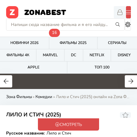
ZONABEST
16
НОВИНКИ 2026
ФИЛЬМЫ 2025
СЕРИАЛЫ
ФИЛЬМЫ 4К
MARVEL
DC
NETFLIX
DISNEY
APPLE
ТОП 100
7.5
7.8
4
Зона Фильмы
»
Комедии
» Лило и Стич (2025) онлайн на Zona Фильмов
7.57
6.9
ЛИЛО И СТИЧ (2025)
СМОТРЕТЬ
WEB-DL, WEBRip
Русское название
:
Лило и Стич