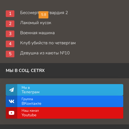
Бессмертная гвардия 2
5.8
Лакомый кусок
Военная машина
Клуб убийств по четвергам
Девушка из каюты №10
МЫ В СОЦ. СЕТЯХ
Мы в
Телеграм
Группа
ВКонтакте
Наш канал
Youtube