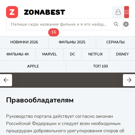
ZONABEST
16
НОВИНКИ 2026
ФИЛЬМЫ 2025
СЕРИАЛЫ
ФИЛЬМЫ 4К
MARVEL
DC
NETFLIX
DISNEY
APPLE
ТОП 100
7.5
7.8
4
Правообладателям
Руководство портала действует согласно законам
Российской Федерации и следует всем необходимым
процедурам добровольного урегулирования споров об