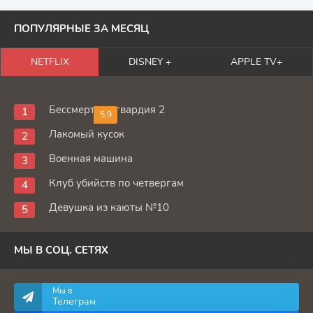
ПОПУЛЯРНЫЕ ЗА МЕСЯЦ
NETFLIX
DISNEY +
APPLE TV+
Бессмертная гвардия 2
5.9
Лакомый кусок
Военная машина
Клуб убийств по четвергам
Девушка из каюты №10
МЫ В СОЦ. СЕТЯХ
Мы в
Телеграм