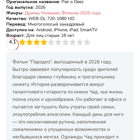
Оригинальное название
:
Pair o Deez
Год выпуска
:
2026
Жанры
:
Драмы
,
Комедии
,
Фильмы 2026 года
Качество
:
WEB-DL 720-1080 HD
Перевод
:
Многоголосый закадровый
Доступно на
:
Android, iPhone, iPad, SmartTV
Возраст
:
Для лиц старше 18 лет
3
4.1
4
5
6
7
8
9
10
Фильм "Пародиз", выпущенный в 2026 году,
быстро завоевал популярность среди зрителей
благодаря своему глубокому и трогательному
сюжету. История разворачивается вокруг
талантливого гитариста по имени Чад, чья жизнь
полна скуки и однообразия. Он работает в офисе и
пытается заглушить боль утраты своей семьи,
злоупотребляя алкоголем. Каждый день для него
— это нескончаемая рутина, наполненная
сожалениями о упущенных возможностях и
несбывшихся мечтах. Однажды Чад приходит к