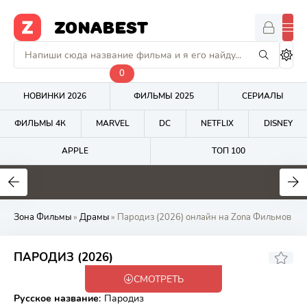
ZONABEST
0
НОВИНКИ 2026
ФИЛЬМЫ 2025
СЕРИАЛЫ
ФИЛЬМЫ 4К
MARVEL
DC
NETFLIX
DISNEY
APPLE
ТОП 100
5.8
4.8
7.4
Зона Фильмы
»
Драмы
» Пародиз (2026) онлайн на Zona Фильмов
ПАРОДИЗ (2026)
СМОТРЕТЬ
WEB-DL
Русское название
:
Пародиз