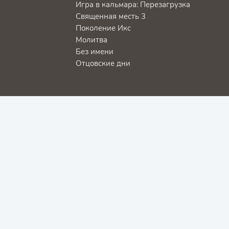
Игра в кальмара: Перезагрузка
Священная месть 3
Поколение Икс
Молитва
Без имени
Отцовские дни