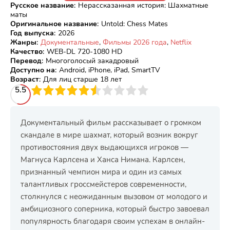
Русское название
:
Нерассказанная история: Шахматные
маты
Оригинальное название
:
Untold: Chess Mates
Год выпуска
:
2026
Жанры
:
Документальные
,
Фильмы 2026 года
,
Netflix
Качество
:
WEB-DL 720-1080 HD
Перевод
:
Многоголосый закадровый
Доступно на
:
Android, iPhone, iPad, SmartTV
Возраст
:
Для лиц старше 18 лет
3
5.5
4
5
6
7
8
9
10
Документальный фильм рассказывает о громком
скандале в мире шахмат, который возник вокруг
противостояния двух выдающихся игроков —
Магнуса Карлсена и Ханса Нимана. Карлсен,
признанный чемпион мира и один из самых
талантливых гроссмейстеров современности,
столкнулся с неожиданным вызовом от молодого и
амбициозного соперника, который быстро завоевал
популярность благодаря своим успехам в онлайн-