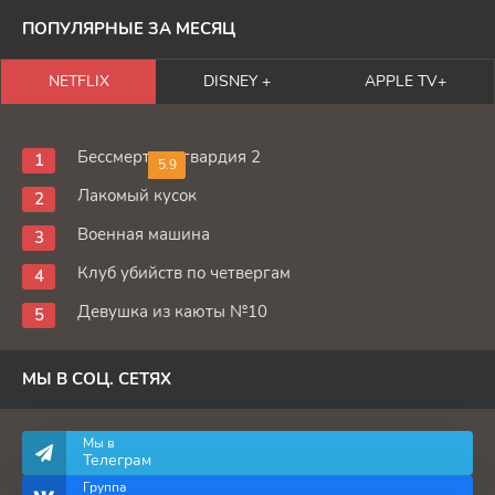
ПОПУЛЯРНЫЕ ЗА МЕСЯЦ
NETFLIX
DISNEY +
APPLE TV+
Бессмертная гвардия 2
5.9
Лакомый кусок
Военная машина
Клуб убийств по четвергам
Девушка из каюты №10
МЫ В СОЦ. СЕТЯХ
Мы в
Телеграм
Группа