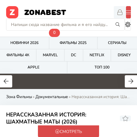
ZONABEST
0
НОВИНКИ 2026
ФИЛЬМЫ 2025
СЕРИАЛЫ
ФИЛЬМЫ 4К
MARVEL
DC
NETFLIX
DISNEY
APPLE
ТОП 100
7.5
5.9
1
Зона Фильмы
»
Документальные
» Нерассказанная история: Шахматные маты (2026) онлайн на Zona Фильмов
НЕРАССКАЗАННАЯ ИСТОРИЯ:
ШАХМАТНЫЕ МАТЫ (2026)
СМОТРЕТЬ
WEB-DL