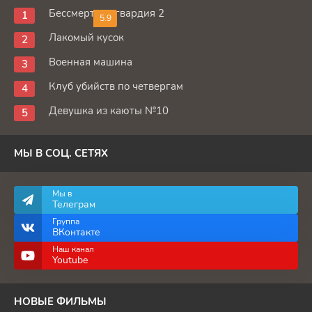
Бессмертная гвардия 2
5.9
Лакомый кусок
Военная машина
Клуб убийств по четвергам
Девушка из каюты №10
МЫ В СОЦ. СЕТЯХ
Мы в
Телеграм
Группа
ВКонтакте
Наш канал
Youtube
НОВЫЕ ФИЛЬМЫ