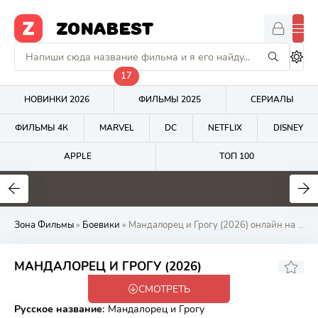
ZONABEST
17
НОВИНКИ 2026
ФИЛЬМЫ 2025
СЕРИАЛЫ
ФИЛЬМЫ 4К
MARVEL
DC
NETFLIX
DISNEY
APPLE
ТОП 100
7.5
8.9
5.9
Зона Фильмы
»
Боевики
» Мандалорец и Грогу (2026) онлайн на Zona Фильмов
7.16
7
МАНДАЛОРЕЦ И ГРОГУ (2026)
СМОТРЕТЬ
WEB-DL
Русское название
:
Мандалорец и Грогу