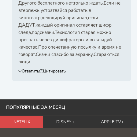
Другого бесплатного нет,только ждать.Если не
втерпежь устратвайся работать в
кинотеатр.декодируй оригинал,если
ДАДУТ.каждый оригинал оставляет шифр
следа,подсказки.Технология старая можно
прогнать через дишифраторы и выклыдуй
качество.Про опечатанную посылку и время не
говорят.Скажи спасибо за экранку.Стараються
люди
Ответить
Цитировать
ПОПУЛЯРНЫЕ ЗА МЕСЯЦ
NETFLIX
DISNEY +
APPLE TV+