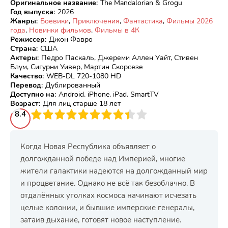
Оригинальное название
:
The Mandalorian & Grogu
Год выпуска
:
2026
Жанры
:
Боевики
,
Приключения
,
Фантастика
,
Фильмы 2026
года
,
Новинки фильмов
,
Фильмы в 4К
Режиссер
:
Джон Фавро
Страна
:
США
Актеры
:
Педро Паскаль, Джереми Аллен Уайт, Стивен
Блум, Сигурни Уивер, Мартин Скорсезе
Качество
:
WEB-DL 720-1080 HD
Перевод
:
Дублированный
Доступно на
:
Android, iPhone, iPad, SmartTV
Возраст
:
Для лиц старше 18 лет
3
8.4
4
5
6
7
8
9
10
Когда Новая Республика объявляет о
долгожданной победе над Империей, многие
жители галактики надеются на долгожданный мир
и процветание. Однако не всё так безоблачно. В
отдалённых уголках космоса начинают исчезать
целые колонии, и бывшие имперские генералы,
затаив дыхание, готовят новое наступление.